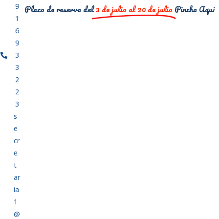
9
Plazo de reserva del
3 de julio al 20 de julio
Pincha Aqui
1
6
9
3
3
2
2
3
s
e
cr
e
t
ar
ia
1
@