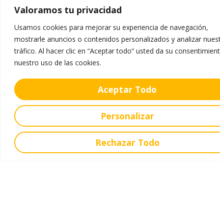
Un ecosistema educativo integral para todos. Educamos
Valoramos tu privacidad
incorpora propuestas de innovación gracias a las posibilidades
que ofrece el mundo digital
Usamos cookies para mejorar su experiencia de navegación,
mostrarle anuncios o contenidos personalizados y analizar nues
tráfico. Al hacer clic en “Aceptar todo” usted da su consentimien
Servicios
nuestro uso de las cookies.
Secretaría
Aceptar Todo
Comedor
Uniforme
Personalizar
Venta de Libros
Rechazar Todo
Oferta Educativa
Educación Infantil
Educación Primaria
Educación Secundaria
Educación Bachillerato