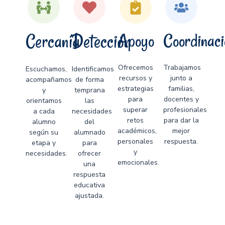
Cercanía
Detección
Apoyo
Coordinaci
Ofrecemos
Trabajamos
Escuchamos,
Identificamos
recursos y
junto a
acompañamos
de forma
estrategias
familias,
y
temprana
para
docentes y
orientamos
las
superar
profesionales
a cada
necesidades
retos
para dar la
alumno
del
académicos,
mejor
según su
alumnado
personales
respuesta.
etapa y
para
y
necesidades.
ofrecer
emocionales.
una
respuesta
educativa
ajustada.