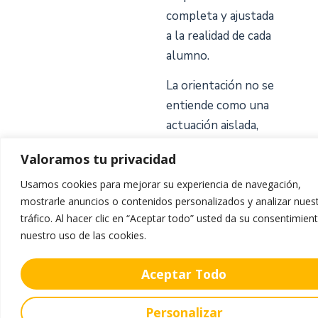
completa y ajustada
a la realidad de cada
alumno.
La orientación no se
entiende como una
actuación aislada,
sino como una parte
Valoramos tu privacidad
esencial del
proyecto educativo
Usamos cookies para mejorar su experiencia de navegación,
mostrarle anuncios o contenidos personalizados y analizar nues
del colegio
tráfico. Al hacer clic en “Aceptar todo” usted da su consentimien
nuestro uso de las cookies.
Aceptar Todo
Personalizar