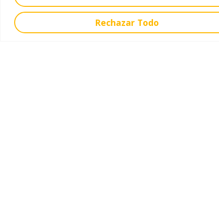
Rechazar Todo
¿Necesitas contactar
con
el Departamento de
Orientación?
Las familias pueden dirigirse al centro para solicitar
información, compartir cualquier necesidad o coordinar