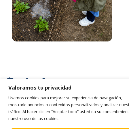
Radio Liceo
Valoramos tu privacidad
Usamos cookies para mejorar su experiencia de navegación,
Radio Liceo convierte la comunicación y las
mostrarle anuncios o contenidos personalizados y analizar nues
nuevas tecnologías en herramientas de
tráfico. Al hacer clic en “Aceptar todo” usted da su consentimien
aprendizaje. A través de la creación de
nuestro uso de las cookies.
podcasts, el alumnado investiga, organiza