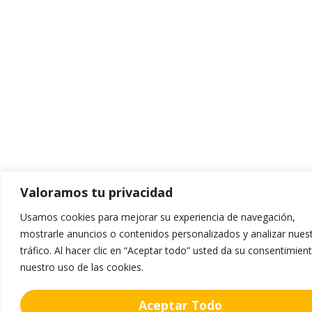
Aprender Hoy Liderar Mañana
Un ecosistema educativo integral para todos. Educamos
incorpora propuestas de innovación gracias a las posibilidades
que ofrece el mundo digital
Valoramos tu privacidad
Usamos cookies para mejorar su experiencia de navegación,
Servicios
mostrarle anuncios o contenidos personalizados y analizar nues
Secretaría
tráfico. Al hacer clic en “Aceptar todo” usted da su consentimien
nuestro uso de las cookies.
Comedor
Uniforme
Aceptar Todo