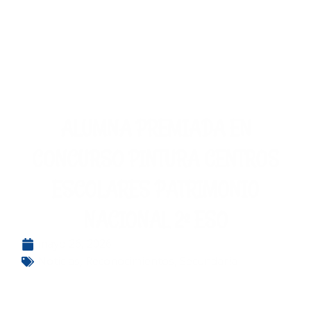
ALUMNA PREMIADA EN
CONCURSO PINTURA CENTROS
ESCOLARES PATRIMONIO
NACIONAL 2º ESO
mayo 26, 2026
Noticias
,
Reconocimientos
,
Secundaria