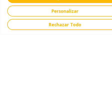
Venta de Libros
Personalizar
Oferta Educativa
Rechazar Todo
Educación Infantil
Educación Primaria
Educación Secundaria
Educación Bachillerato
Ofrecemos
Servicios
Extraescolares
Contacto
C. del Alhelí, 1, 28912 Leganés, Madrid
Dirección - lcsanpablo@lcsanpablo.es