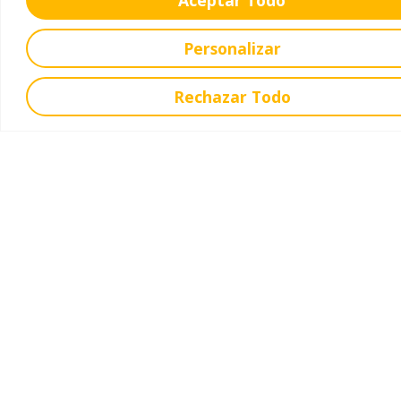
Educación Infantil
Educación Primaria
Personalizar
Educación Secundaria
Educación Bachillerato
Rechazar Todo
Ofrecemos
Servicios
Extraescolares
Contacto
C. del Alhelí, 1, 28912 Leganés, Madrid
Dirección - lcsanpablo@lcsanpablo.es
Secretaría - secretaria1@lcsanpablo.es
916933223