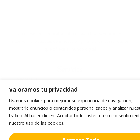
Un ecosistema educativo integral para todos. Educamos
incorpora propuestas de innovación gracias a las posibilidades
que ofrece el mundo digital
Servicios
Secretaría
Valoramos tu privacidad
Comedor
Uniforme
Usamos cookies para mejorar su experiencia de navegación,
mostrarle anuncios o contenidos personalizados y analizar nues
Venta de Libros
tráfico. Al hacer clic en “Aceptar todo” usted da su consentimien
nuestro uso de las cookies.
Oferta Educativa
Aceptar Todo