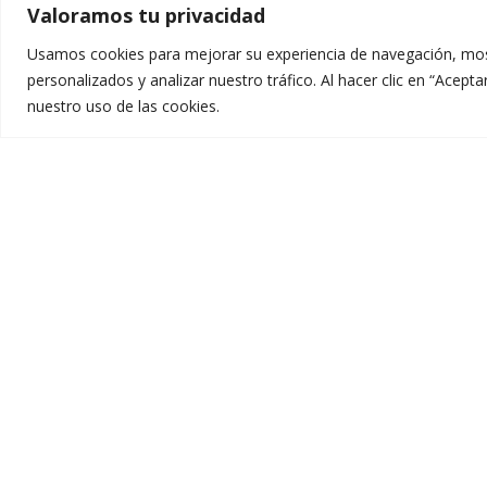
Valoramos tu privacidad
Usamos cookies para mejorar su experiencia de navegación, mos
personalizados y analizar nuestro tráfico. Al hacer clic en “Acep
nuestro uso de las cookies.
Aprender Hoy Liderar Mañana
Servicio
Secretar
Un ecosistema educativo integral para todos.
Comedo
Educamos incorpora propuestas de innovación