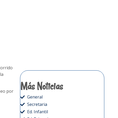
corrido
la
Más Noticias
seo por
General
Secretaria
Ed. Infantil