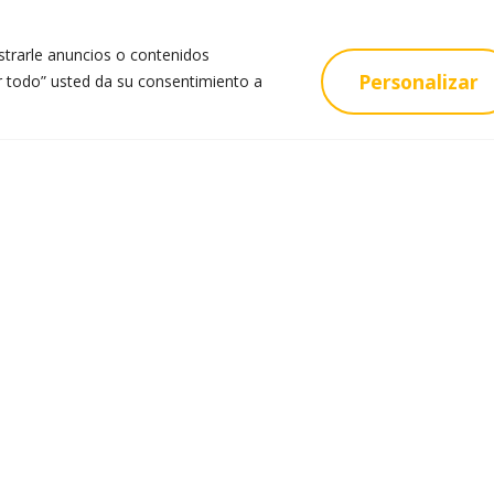
trarle anuncios o contenidos
Personalizar
tar todo” usted da su consentimiento a
s
Oferta Educativa
ía
Educación Infantil
r
Educación Primaria