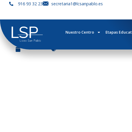
916 93 32 23
secretaria1@lcsanpablo.es
EL SENAD
Nuestro Centro
Etapas Educat
mayo 7, 2026
Excursiones
,
Noticias
,
Secundaria