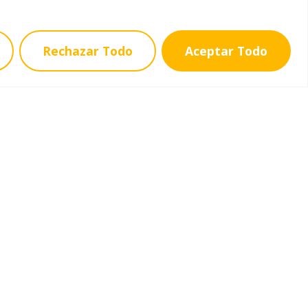
Rechazar Todo
Aceptar Todo
Contacto
C. del Alhelí, 1, 28912 Leganés, Madrid
Dirección - lcsanpablo@lcsanpablo.es
Secretaría - secretaria1@lcsanpablo.es
916933223