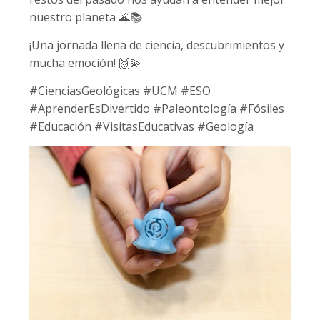
nuestro planeta
🌋📚
¡Una jornada llena de ciencia, descubrimientos y
mucha emoción!
🙌💫
#CienciasGeológicas #UCM #ESO
#AprenderEsDivertido #Paleontología #Fósiles
#Educación #VisitasEducativas #Geología