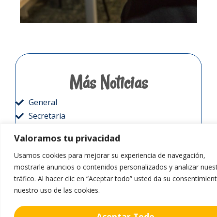
Más Noticias
General
Secretaria
Ed. Infantil
Valoramos tu privacidad
Ed. Primaria
Usamos cookies para mejorar su experiencia de navegación,
Ed. Secundaria
mostrarle anuncios o contenidos personalizados y analizar nues
Bachillerato
tráfico. Al hacer clic en “Aceptar todo” usted da su consentimien
Reconocimientos
nuestro uso de las cookies.
Deportes
Radio Liceo
Aceptar Todo