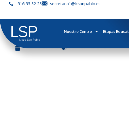
916 93 32 23
secretaria1@lcsanpablo.es
HALLOWEE
Nuestro Centro
Etapas Educat
noviembre 4, 2025
Noticias
,
Secundaria