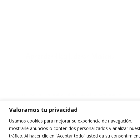
Aprender Hoy Liderar Mañana
Un ecosistema educativo integral para todos. Educamos
incorpora propuestas de innovación gracias a las posibilidades
Valoramos tu privacidad
que ofrece el mundo digital
Usamos cookies para mejorar su experiencia de navegación,
Servicios
mostrarle anuncios o contenidos personalizados y analizar nues
tráfico. Al hacer clic en “Aceptar todo” usted da su consentimien