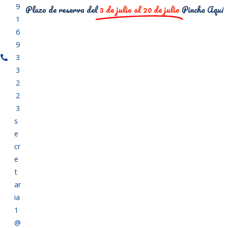
9
Plazo de reserva del
3 de julio al 20 de julio
Pincha Aqui
1
6
9
3
3
2
2
3
s
e
cr
e
t
ar
ia
1
@