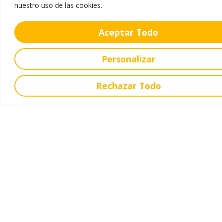
Secretaría
nuestro uso de las cookies.
Comedor
Aceptar Todo
Uniforme
Venta de Libros
Personalizar
Oferta Educativa
Rechazar Todo
Educación Infantil
Educación Primaria
Educación Secundaria
Educación Bachillerato
Ofrecemos
Servicios
Extraescolares