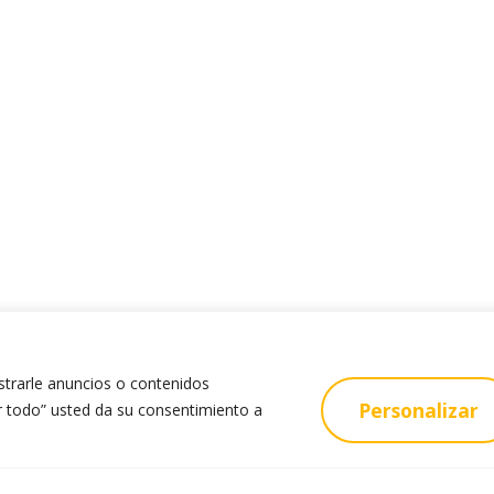
trarle anuncios o contenidos
Personalizar
tar todo” usted da su consentimiento a
s
Oferta Educativa
ía
Educación Infantil