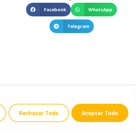
Facebook
WhatsApp
Telegram
Contacto
Rechazar Todo
Aceptar Todo
C. del Alhelí, 1, 28912 Leganés, Madrid
Dirección - lcsanpablo@lcsanpablo.es
Secretaría - secretaria1@lcsanpablo.es