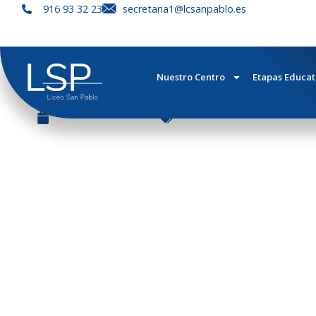
916 93 32 23
secretaria1@lcsanpablo.es
RESULTADOS
Nuestro Centro
Etapas Educat
septiembre 24, 2025
Cambridge
,
Noticias