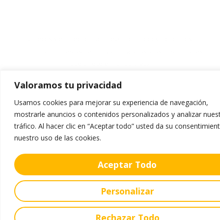
Un ecosistema educativo integral para todos. Educamos
incorpora propuestas de innovación gracias a las posibilidades
que ofrece el mundo digital
Valoramos tu privacidad
Servicios
Usamos cookies para mejorar su experiencia de navegación,
Secretaría
mostrarle anuncios o contenidos personalizados y analizar nues
tráfico. Al hacer clic en “Aceptar todo” usted da su consentimien
Comedor
nuestro uso de las cookies.
Uniforme
Venta de Libros
Aceptar Todo
Oferta Educativa
Personalizar
Educación Infantil
Rechazar Todo